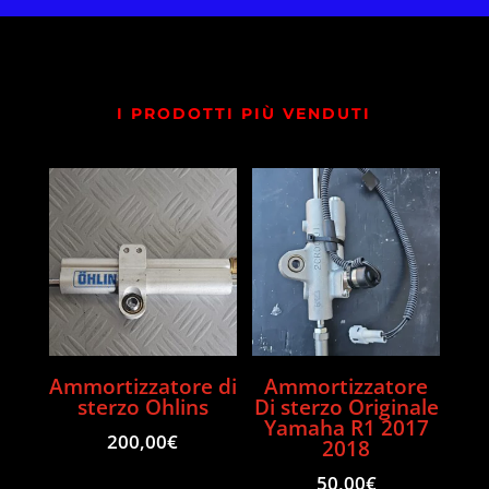
I PRODOTTI PIÙ VENDUTI
Ammortizzatore di
Ammortizzatore
sterzo Ohlins
Di sterzo Originale
Yamaha R1 2017
200,00
€
2018
50,00
€