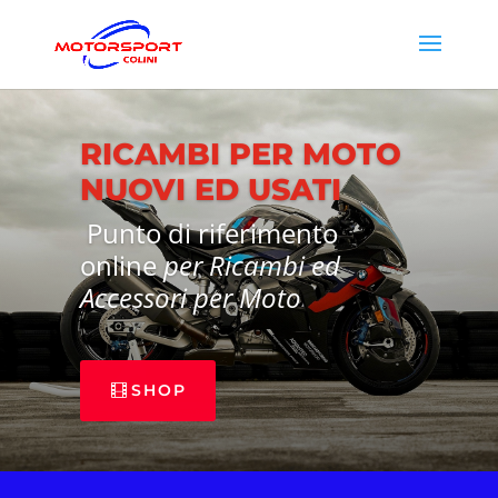
RICAMBI PER MOTO
NUOVI ED USATI
Punto di riferimento
online
per
Ricambi ed
Accessori per Moto
SHOP