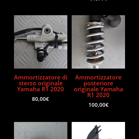
Ammortizzatore di
Ammortizzatore
sterzo originale
posteriore
Yamaha R1 2020
originale Yamaha
R1 2020
80,00
€
100,00
€