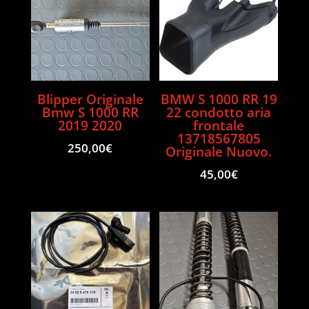
Blipper Originale
BMW S 1000 RR 19
Bmw S 1000 RR
22 condotto aria
2019 2020
frontale
13718567805
250,00
€
Originale Nuovo.
45,00
€