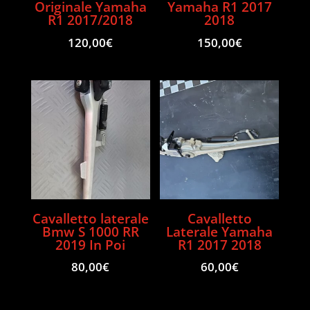
Originale Yamaha
Yamaha R1 2017
R1 2017/2018
2018
120,00
€
150,00
€
Cavalletto laterale
Cavalletto
Bmw S 1000 RR
Laterale Yamaha
2019 In Poi
R1 2017 2018
80,00
€
60,00
€