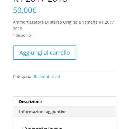
50,00
€
Ammortizzatore Di sterzo Originale Yamaha R1 2017
2018
1 disponibili
Ammortizzatore
Aggiungi al carrello
Di
sterzo
Originale
Yamaha
Categoria:
Ricambi Usati
R1
2017
2018
quantità
Descrizione
Informazioni aggiuntive