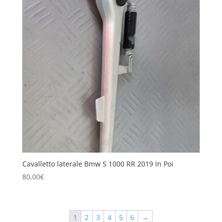
Cavalletto laterale Bmw S 1000 RR 2019 In Poi
80,00
€
1
2
3
4
5
6
→