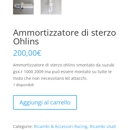
Ammortizzatore di sterzo
Ohlins
200,00
€
Ammortizzatore di sterzo ohlins smontato da suzuki
gsx-r 1000 2009 ma può essere montato su tutte le
moto che non necessitano kit attacchi.
1 disponibili
Ammortizzatore
Aggiungi al carrello
di
sterzo
Ohlins
quantità
Categorie:
Ricambi & Accessori Racing
,
Ricambi Usati