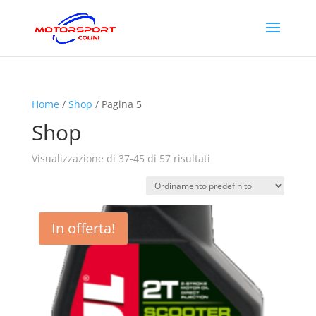
Home
/
Shop
/ Pagina 5
Shop
Visualizzazione di 37-45 di 57 risultati
In offerta!