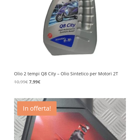
Olio 2 tempi Q8 City – Olio Sintetico per Motori 2T
Il
Il
10,99
€
7,99
€
prezzo
prezzo
originale
attuale
era:
è:
In offerta!
10,99€.
7,99€.