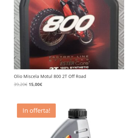
Olio Miscela Motul 800 2T Off Road
Il
Il
39,20
€
15,00
€
prezzo
prezzo
originale
attuale
era:
è:
In offerta!
39,20€.
15,00€.