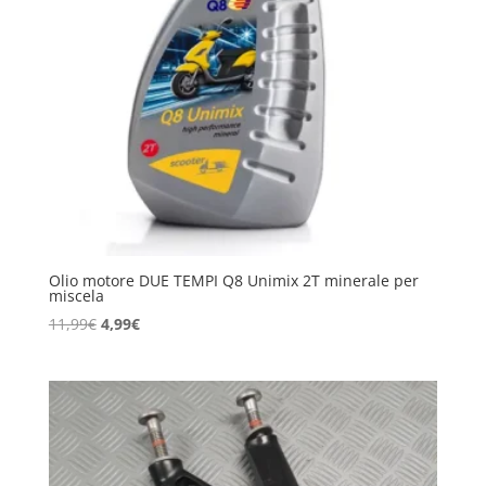
Olio motore DUE TEMPI Q8 Unimix 2T minerale per
miscela
Il
Il
11,99
€
4,99
€
prezzo
prezzo
originale
attuale
era:
è:
11,99€.
4,99€.