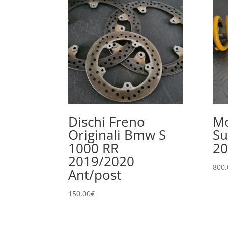
Dischi Freno
Mo
Originali Bmw S
Su
1000 RR
20
2019/2020
800,
Ant/post
150,00
€