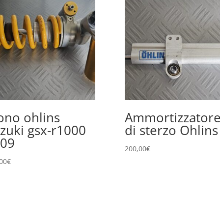
no ohlins
Ammortizzator
zuki gsx-r1000
di sterzo Ohlins
09
200,00
€
00
€