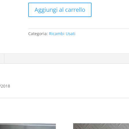
Forcellone
Aggiungi al carrello
Posteriore
Bmw
S
1000
Categoria:
Ricambi Usati
Rr
2015/2018
quantità
5/2018