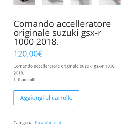
Comando accelleratore
originale suzuki gsx-r
1000 2018.
120,00
€
Comando accelleratore originale suzuki gsx-r 1000
2018.
1 disponibili
Comando
Aggiungi al carrello
accelleratore
originale
suzuki
gsx-
Categoria:
Ricambi Usati
r