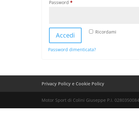
Richiesto
Password
*
Ricordami
Accedi
Password dimenticata?
Privacy Policy e Cookie Policy
Motor Sport di Colini Giuseppe P.I. 028035008